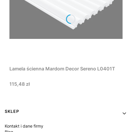
Lamela ścienna Mardom Decor Sereno L0401T
Cena
115,48 zł
Linki w stopce
SKLEP
Kontakt i dane firmy
Blog