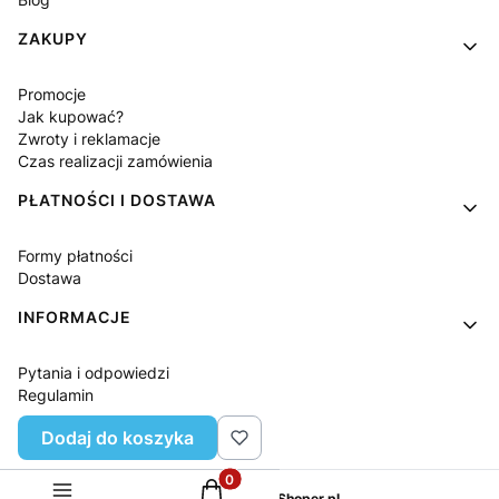
ZAKUPY
Promocje
Jak kupować?
Zwroty i reklamacje
Czas realizacji zamówienia
PŁATNOŚCI I DOSTAWA
Formy płatności
Dostawa
INFORMACJE
Pytania i odpowiedzi
Regulamin
Polityka prywatności
Dodaj do koszyka
Ustawienia plików cookies
Produkty w koszyku: 0. Zobacz szcz
Sklep internetowy
Shoper.pl