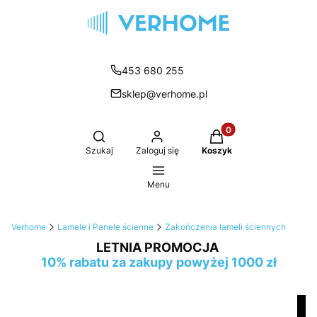
453 680 255
sklep@verhome.pl
Produkty w koszyku:
Otwórz wyszukiwarkę
Szukaj
Zaloguj się
Koszyk
Menu
Verhome
Lamele i Panele ścienne
Zakończenia lameli ściennych
LETNIA PROMOCJA
10% rabatu za zakupy powyżej 1000 zł