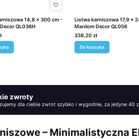
arniszowa 14,8 x 300 cm -
Listwa karniszowa 17,9 x 
Decor QL036H
Mardom Decor QL056
Cena
ł
338,20 zł
zyka
Do koszyka
ie zwroty
zujemy dla ciebie zwrot szybko i wygodnie, za jedyne 40 z
iszowe – Minimalistyczna El