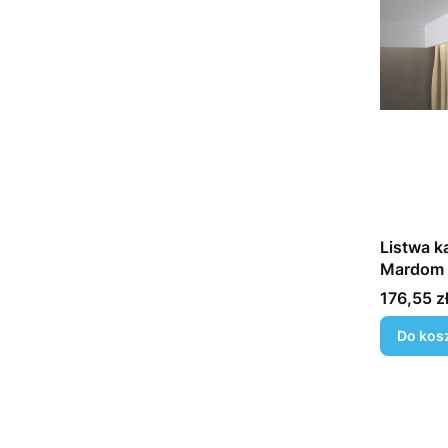
Listwa k
Mardom 
Cena
176,55 z
Do kos