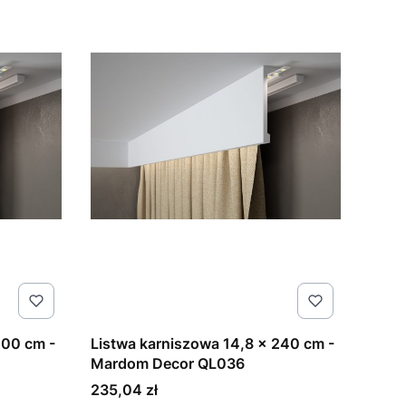
200 cm -
Listwa karniszowa 14,8 x 240 cm -
Mardom Decor QL036
Cena
235,04 zł