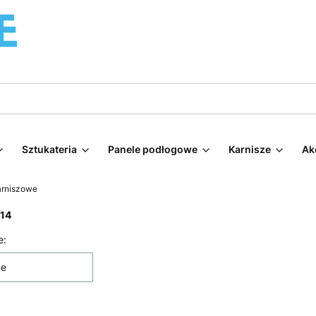
Sztukateria
Panele podłogowe
Karnisze
Ak
arniszowe
14
 produktów
e:
ne