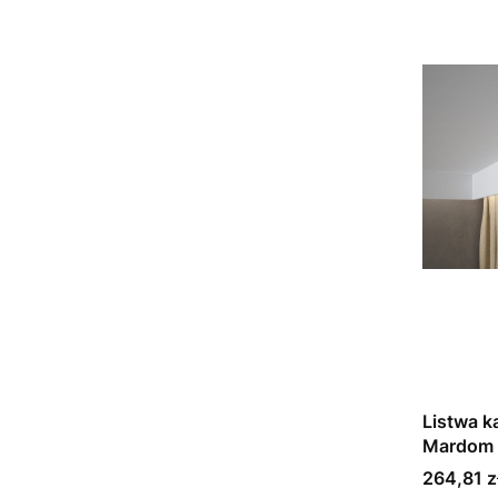
Listwa k
Mardom 
Cena
264,81 z