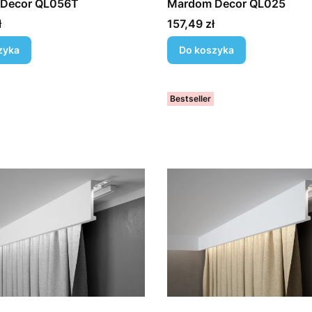
Decor QL056T
Mardom Decor QL025
Cena
ł
157,49 zł
zyka
Do koszyka
Bestseller