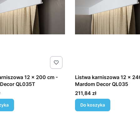
arniszowa 12 x 200 cm -
Listwa karniszowa 12 x 24
Decor QL035T
Mardom Decor QL035
Cena
ł
211,84 zł
zyka
Do koszyka