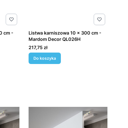
0 cm -
Listwa karniszowa 10 x 300 cm -
Mardom Decor QL026H
Cena
217,75 zł
Do koszyka