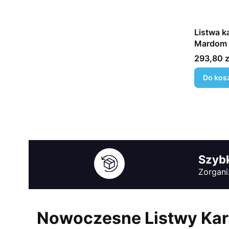
Listwa k
Mardom 
Cena
293,80 z
Do kos
Szybk
Zorgani
Nowoczesne Listwy Karn