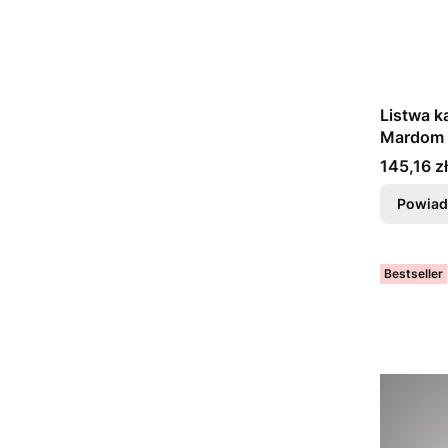
Listwa k
Mardom 
Cena
145,16 zł
Powiad
Bestseller