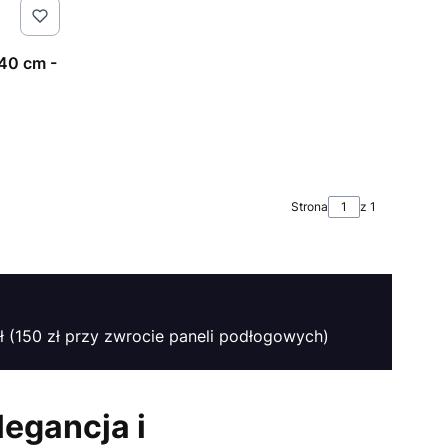
240 cm -
Strona
z 1
ł (150 zł przy zwrocie paneli podłogowych)
egancja i