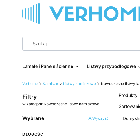
Lamele i Panele ścienne
Listwy przypodłogowe
Verhome
Karnisze
Listwy karniszowe
Nowoczesne listwy k
Produkty:
Filtry
w kategorii: Nowoczesne listwy karniszowe
Lista
Sortowani
Wybrane
Domyśl
Wyczyść
DŁUGOŚĆ