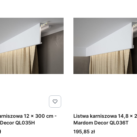
arniszowa 12 x 300 cm -
Listwa karniszowa 14,8 x 
Decor QL035H
Mardom Decor QL036T
Cena
ł
195,85 zł