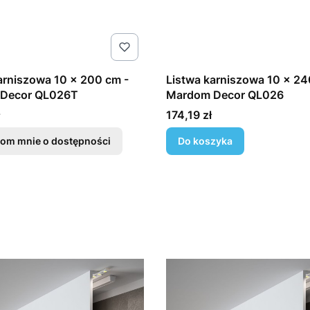
arniszowa 10 x 200 cm -
Listwa karniszowa 10 x 24
Decor QL026T
Mardom Decor QL026
Cena
174,19 zł
om mnie o dostępności
Do koszyka