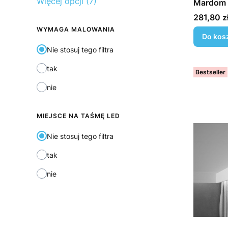
Więcej opcji (7)
Mardom 
Cena
281,80 z
WYMAGA MALOWANIA
Do kos
Nie stosuj tego filtra
tak
Bestseller
nie
MIEJSCE NA TAŚMĘ LED
Nie stosuj tego filtra
tak
nie