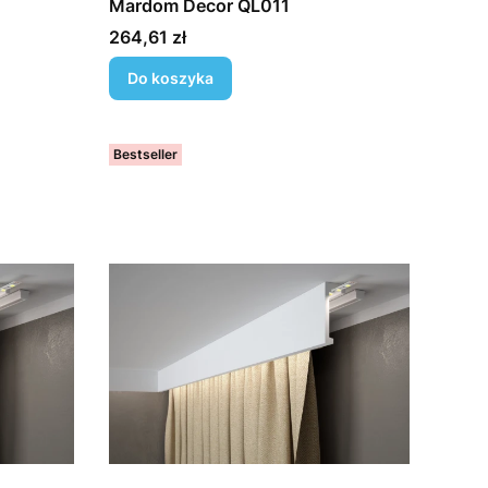
Mardom Decor QL011
Cena
264,61 zł
Do koszyka
Bestseller