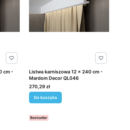
0 cm -
Listwa karniszowa 12 x 240 cm -
Mardom Decor QL046
Cena
270,29 zł
Do koszyka
Bestseller