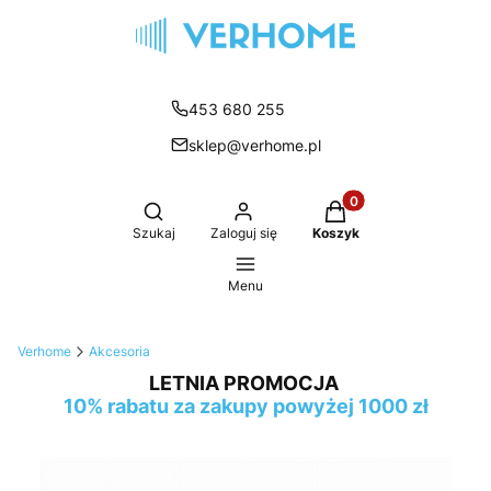
453 680 255
sklep@verhome.pl
Produkty w koszyku:
Otwórz wyszukiwarkę
Szukaj
Zaloguj się
Koszyk
Menu
Verhome
Akcesoria
LETNIA PROMOCJA
10% rabatu za zakupy powyżej 1000 zł