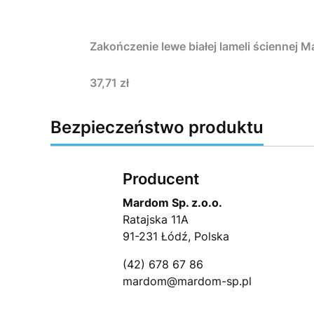
Zakoń
Cena
37,71 zł
Bezpieczeństwo produktu
Producent
Mardom Sp. z.o.o.
Ratajska 11A
91-231 Łódź, Polska
(42) 678 67 86
mardom@mardom-sp.pl