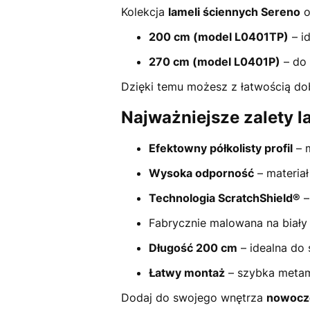
Kolekcja
lameli ściennych Sereno
o
200 cm (model L0401TP)
– i
270 cm (model L0401P)
– do 
Dzięki temu możesz z łatwością do
Najważniejsze zalety l
Efektowny półkolisty profil
– m
Wysoka odporność
– materiał
Technologia ScratchShield®
–
Fabrycznie malowana na biały
Długość 200 cm
– idealna do 
Łatwy montaż
– szybka metam
Dodaj do swojego wnętrza
nowocze