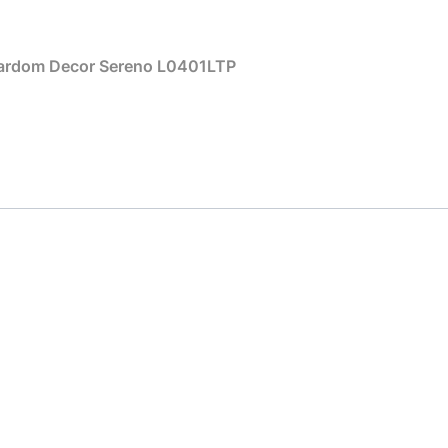
czenie lewe białej lameli ściennej Mardom Decor Sereno L0401LTP