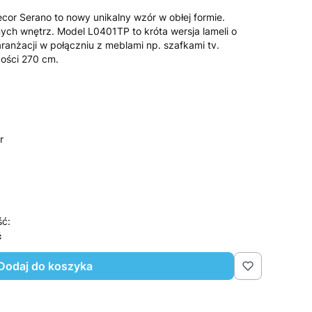
cor Serano to nowy unikalny wzór w obłej formie.
ych wnętrz. Model L0401TP to króta wersja lameli o
ranżacji w połączniu z meblami np. szafkami tv.
gości 270 cm.
r
ść:
ć
Dodaj do koszyka