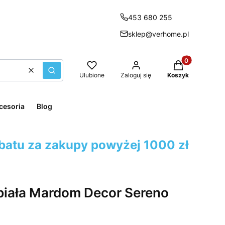
453 680 255
sklep@verhome.pl
Produkty w kos
Wyczyść
Szukaj
Ulubione
Zaloguj się
Koszyk
cesoria
Blog
batu za zakupy powyżej 1000 zł
biała Mardom Decor Sereno