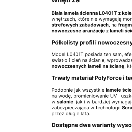
Biała lamela ścienna L0401T z kole
wnętrzach, które nie wymagają mont
strefowych zabudowach
, na
fragm
nowoczesne aranżacje z lameli śc
Półkolisty profil i nowoczesn
Model L0401T posiada ten sam, ef
światło i cień na ścianie, wprowad
nowoczesnych lameli na ścianę
, k
Trwały materiał PolyForce i t
Podobnie jak wszystkie
lamele ści
na wodę, promieniowanie UV i usz
w
salonie
, jak i w bardziej wymaga
zabezpieczająca w technologii
Scra
przez długie lata.
Dostępne dwa warianty wyso