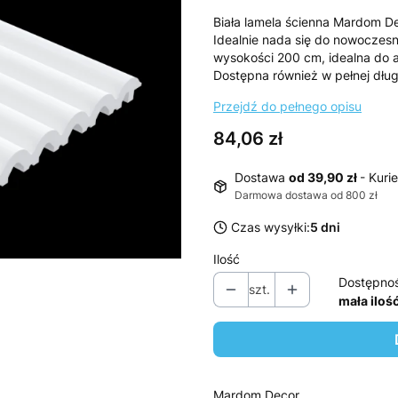
Biała lamela ścienna Mardom De
Idealnie nada się do nowoczesn
wysokości 200 cm, idealna do a
Dostępna również w pełnej dłu
Przejdź do pełnego opisu
Cena
84,06 zł
Dostawa
od 39,90 zł
- Kurie
Darmowa dostawa od 800 zł
Czas wysyłki:
5 dni
Ilość
Dostępno
szt.
mała iloś
Mardom Decor