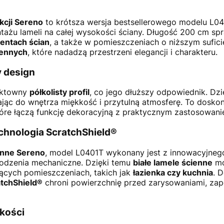
kcji Sereno
to krótsza wersja bestsellerowego modelu L04
ażu lameli na całej wysokości ściany. Długość 200 cm spr
entach ścian
, a także w pomieszczeniach o niższym suficie
iennych
, które nadadzą przestrzeni elegancji i charakteru.
y design
ektowny
półkolisty profil
, co jego dłuższy odpowiednik. Dzi
zając do wnętrza miękkość i przytulną atmosferę. To dosko
tóre łączą funkcję dekoracyjną z praktycznym zastosowani
echnologia ScratchShield®
enne Sereno
, model L0401T wykonany jest z innowacyjne
kodzenia mechaniczne. Dzięki temu
białe lamele ścienne
mo
jących pomieszczeniach, takich jak
łazienka czy kuchnia
. 
tchShield®
chroni powierzchnię przed zarysowaniami, zap
kości