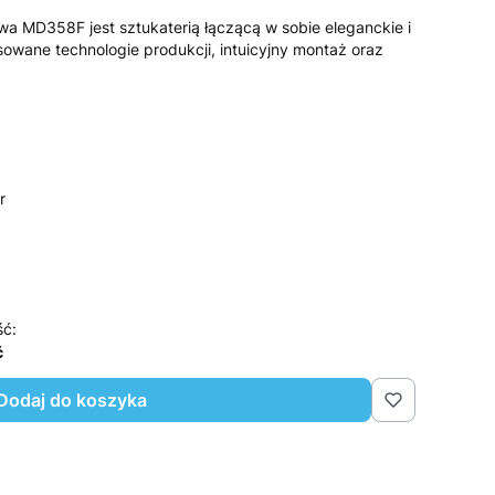
a MD358F jest sztukaterią łączącą w sobie eleganckie i
owane technologie produkcji, intuicyjny montaż oraz
r
ść:
ć
Dodaj do koszyka