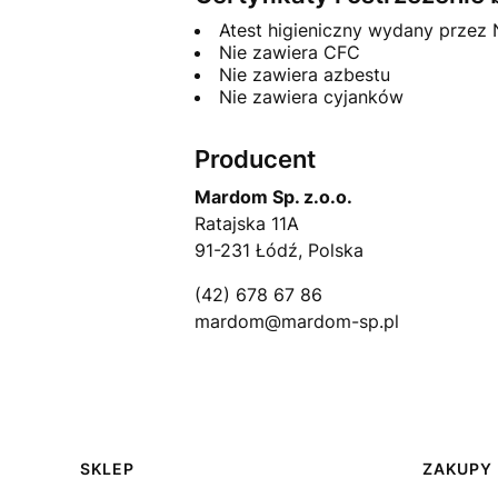
Atest higieniczny wydany przez
Nie zawiera CFC
Nie zawiera azbestu
Nie zawiera cyjanków
Producent
Mardom Sp. z.o.o.
Ratajska 11A
91-231 Łódź, Polska
(42) 678 67 86
mardom@mardom-sp.pl
Linki w stopce
SKLEP
ZAKUPY