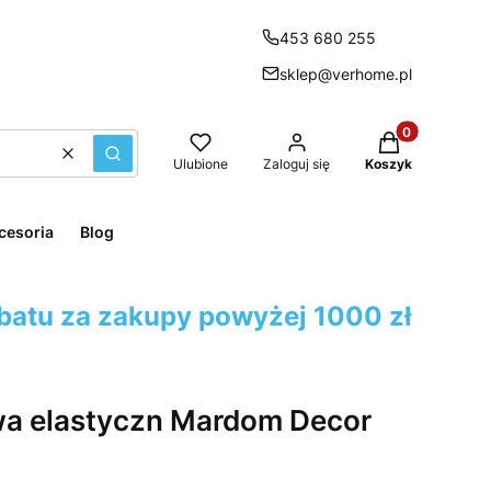
453 680 255
sklep@verhome.pl
Produkty w kos
Wyczyść
Szukaj
Ulubione
Zaloguj się
Koszyk
cesoria
Blog
batu za zakupy powyżej 1000 zł
wa elastyczn Mardom Decor