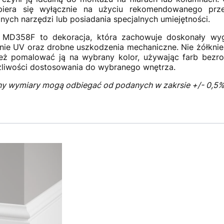
iera się wyłącznie na użyciu rekomendowanego przez
nych narzędzi lub posiadania specjalnych umiejętności.
 MD358F to dekoracja, która zachowuje doskonały wyglą
ie UV oraz drobne uszkodzenia mechaniczne. Nie żółknie, ni
eż pomalować ją na wybrany kolor, używając farb bezr
żliwości dostosowania do wybranego wnętrza.
ny wymiary mogą odbiegać od podanych w zakrsie +/- 0,5