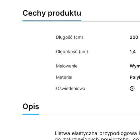
Cechy produktu
Długość (cm)
200
Głębokość (cm)
1,4
Malowanie
Wym
Materiał
Poly
Oświetleniowa
nie
Opis
Listwa elastyczna przypodłogowa 
do zakrzywionych powierzchni, co 