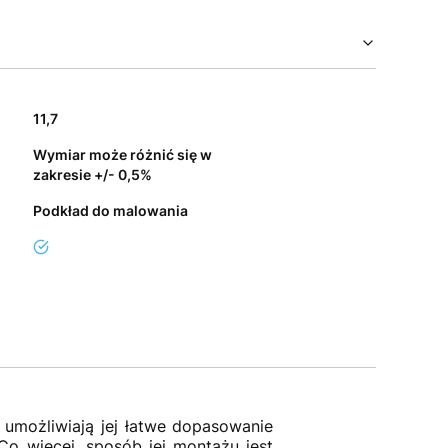
11,7
Wymiar może różnić się w
zakresie +/- 0,5%
Podkład do malowania
tak
umożliwiają jej łatwe dopasowanie
Co więcej, sposób jej montażu jest