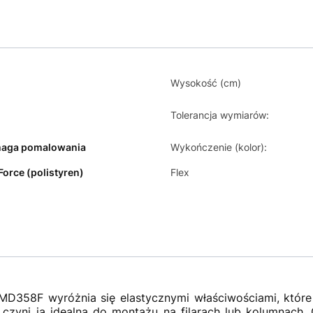
Wysokość (cm)
Tolerancja wymiarów:
aga pomalowania
Wykończenie (kolor):
Force (polistyren)
Flex
MD358F wyróżnia się elastycznymi właściwościami, które 
czyni ją idealną do montażu na filarach lub kolumnach. 