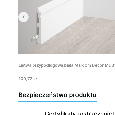
Listwa przypodłogowa biała Mardom Decor MD
Cena
100,72 zł
Bezpieczeństwo produktu
Certyfikaty i ostrzeżeni