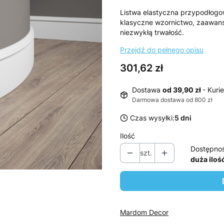
Listwa elastyczna przypodłogow
klasyczne wzornictwo, zaawans
niezwykłą trwałość.
Przejdź do pełnego opisu
Cena
301,62 zł
Dostawa
od 39,90 zł
- Kurie
Darmowa dostawa od 800 zł
Czas wysyłki:
5 dni
Ilość
Dostępno
szt.
duża iloś
Mardom Decor