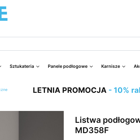
Sztukateria
Panele podłogowe
Karnisze
Ak
LETNIA PROMOCJA
- 10% ra
czne
Listwa podłogo
MD358F