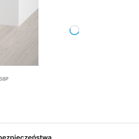
358P
e bezpieczeństwa