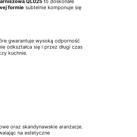
karniszowa QL025
to doskonałe
ej formie
subtelnie komponuje się
tóre gwarantuje wysoką odporność
e odkształca się i przez długi czas
zy kuchnie.
ftowe oraz skandynawskie aranżacje.
walając na estetyczne