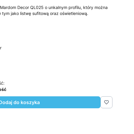
 Mardom Decor QL025 o unkalnym profilu, który można
ym jako listwę sufitową oraz oświetleniową.
r
ść:
lość
Dodaj do koszyka