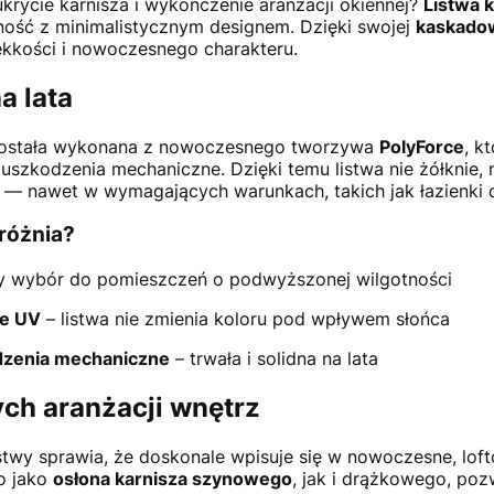
rycie karnisza i wykończenie aranżacji okiennej?
Listwa 
lność z minimalistycznym designem. Dzięki swojej
kaskadow
ekkości i nowoczesnego charakteru.
a lata
ostała wykonana z nowoczesnego tworzywa
PolyForce
, k
szkodzenia mechaniczne. Dzięki temu listwa nie żółknie, ni
— nawet w wymagających warunkach, takich jak łazienki c
yróżnia?
y wybór do pomieszczeń o podwyższonej wilgotności
ie UV
– listwa nie zmienia koloru pod wpływem słońca
dzenia mechaniczne
– trwała i solidna na lata
ch aranżacji wnętrz
listwy sprawia, że doskonale wpisuje się w nowoczesne, lo
o jako
osłona karnisza szynowego
, jak i drążkowego, poz