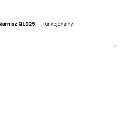
 karnisz QL025
— funkcjonalny