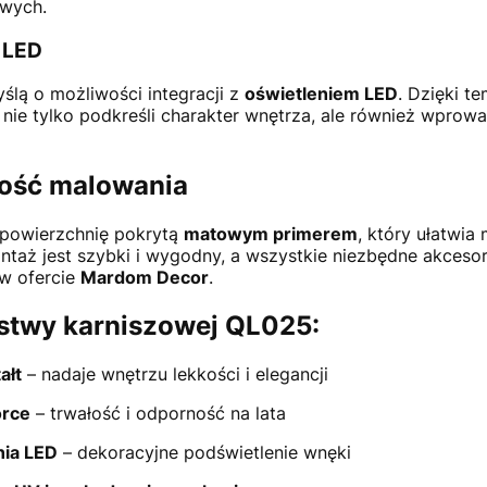
wych.
 LED
ślą o możliwości integracji z
oświetleniem LED
. Dzięki 
 nie tylko podkreśli charakter wnętrza, ale również wprowa
wość malowania
powierzchnię pokrytą
matowym primerem
, który ułatwi
ontaż jest szybki i wygodny, a wszystkie niezbędne akcesor
 w ofercie
Mardom Decor
.
istwy karniszowej QL025:
ałt
– nadaje wnętrzu lekkości i elegancji
orce
– trwałość i odporność na lata
nia LED
– dekoracyjne podświetlenie wnęki