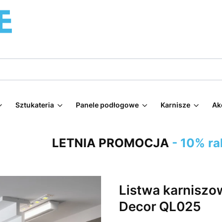
Sztukateria
Panele podłogowe
Karnisze
Ak
LETNIA PROMOCJA
- 10% ra
Listwa karniszo
Decor QL025