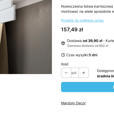
Nowoczesna listwa karniszowa
montować na wiele sposobów w t
Przejdź do pełnego opisu
Cena
157,49 zł
Dostawa
od 39,90 zł
- Kurie
Darmowa dostawa od 800 zł
Czas wysyłki:
5 dni
Ilość
Dostępno
szt.
średnia i
Mardom Decor