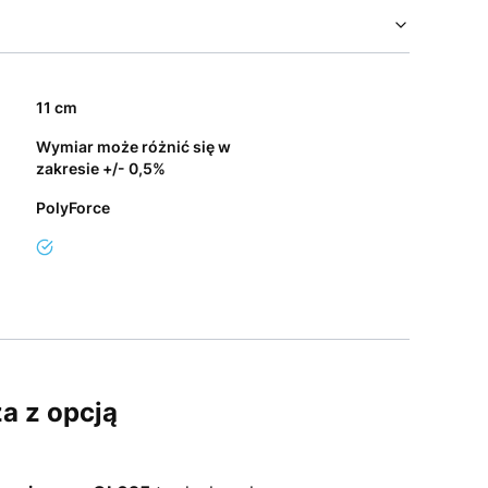
11 cm
Wymiar może różnić się w
zakresie +/- 0,5%
PolyForce
tak
a z opcją