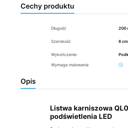
Cechy produktu
Długość
200
Szerokość
6 c
Wykończenie:
Podk
Wymaga malowania
tak
Opis
Listwa karniszowa QL0
podświetlenia LED