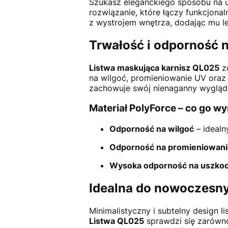
Szukasz eleganckiego sposobu na uk
rozwiązanie, które łączy funkcjona
z wystrojem wnętrza, dodając mu l
Trwałość i odporność n
Listwa maskująca karnisz QL025
z
na wilgoć, promieniowanie UV oraz u
zachowuje swój nienaganny wygląd 
Materiał PolyForce – co go w
Odporność na wilgoć
– idealn
Odporność na promieniowan
Wysoka odporność na uszko
Idealna do nowoczesny
Minimalistyczny i subtelny design 
Listwa QL025
sprawdzi się zarówn