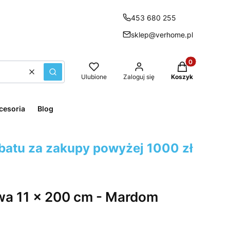
453 680 255
sklep@verhome.pl
Produkty w kos
Wyczyść
Szukaj
Ulubione
Zaloguj się
Koszyk
cesoria
Blog
batu za zakupy powyżej 1000 zł
wa 11 x 200 cm - Mardom